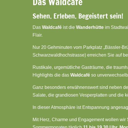
Das Waldcafé
Sehen. Erleben. Begeistert sein!
Das
Waldcafé
ist die
Wanderhütte
im Stadtwa
Flair.
Nur 20 Gehminuten vom Parkplatz „Bässler-Br
Schwarzwaldhochstrasse) erreichen Sie auf 
Rustikale, urgemütliche Gasträume, die traumha
Highlights die das
Waldcafé
so unverwechselb
Ganz besonders erwähnenswert sind neben den
Salate, die grandiosen Vesperplatten und die k
In dieser Atmosphäre ist Entspannung angesag
Mit Herz, Charme und Engagement wollen wir 
Sommermonaten täglich
11 bis 19.30 Uhr. M