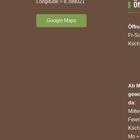
Longitude = 8.398021
Ö
Google Maps
Öffn
Fr-So
Küche
Ab M
gewo
da:
Mittw
Feier
Küche
Mo +