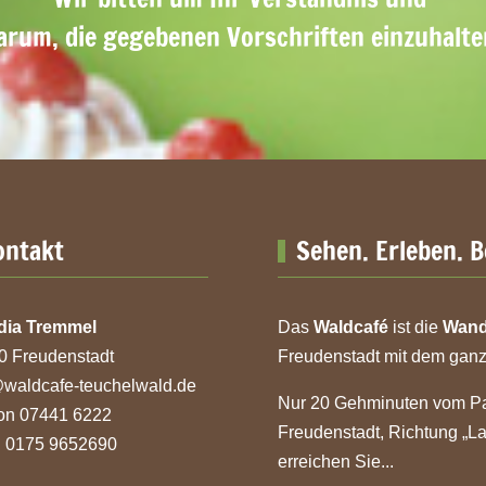
arum, die gegebenen Vorschriften einzuhalte
ontakt
Sehen. Erleben. B
dia Tremmel
Das
Waldcafé
ist die
Wand
0 Freudenstadt
Freudenstadt mit dem ganz
@waldcafe-teuchelwald.de
Nur 20 Gehminuten vom Par
fon 07441 6222
Freudenstadt, Richtung „
l 0175 9652690
erreichen Sie...