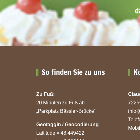
d
So finden Sie zu uns
K
Zu Fuß:
Clau
20 Minuten zu Fuß ab
7225
„Parkplatz Bässler-Brücke“
info
Tele
Geotaggin / Geocodierung
Mobi
Lattitude = 48.449422