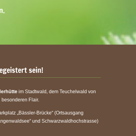
n.
egeistert sein!
erhütte
im Stadtwald, dem Teuchelwald von
 besonderen Flair.
kplatz „Bässler-Brücke“ (Ortsausgang
Langenwaldsee“ und Schwarzwaldhochstrasse)